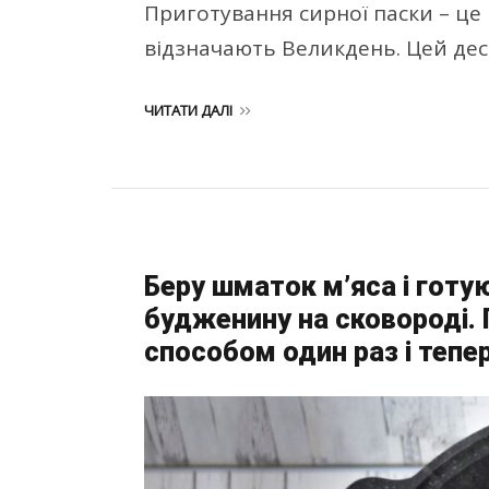
Приготування сирної паски – це 
відзначають Великдень. Цей дес
ЧИТАТИ ДАЛІ
Беру шматок м’яса і готу
будженину на сковороді.
способом один раз і тепе