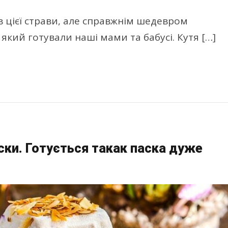
ів цієї страви, але справжнім шедевром
який готували наші мами та бабусі. Кутя […]
ски. Готується такак паска дуже