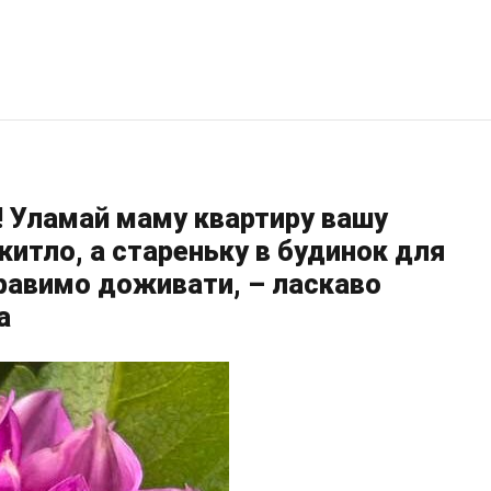
а! Уламай маму квартиру вашу
житло, а стареньку в будинок для
правимо доживати, – ласкаво
а