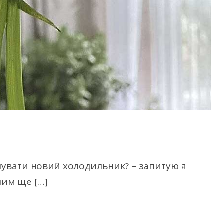
упувати новий холодильник? – запитую я
ним ще […]