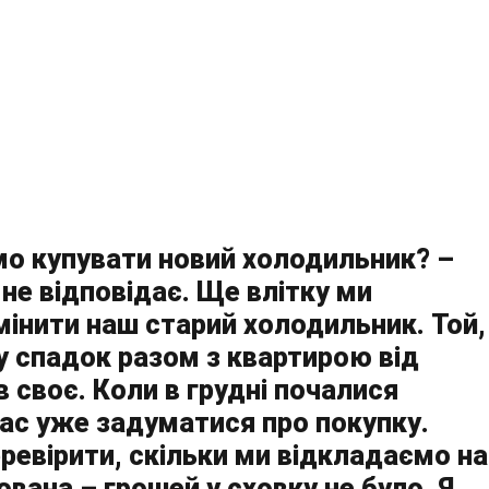
мо купувати новий холодильник? –
 не відповідає. Ще влітку ми
мінити наш старий холодильник. Той,
 у спадок разом з квартирою від
в своє. Коли в грудні почалися
ас уже задуматися про покупку.
еревірити, скільки ми відкладаємо на
вана – грошей у сховку не було. Я