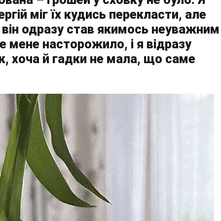
ргій міг їх кудись перекласти, але
, він одразу став якимось неуважним
е мене насторожило, і я відразу
к, хоча й гадки не мала, що саме