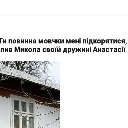
 Ти повинна мовчки мені підкорятися,
алив Микола своїй дружині Анастасії