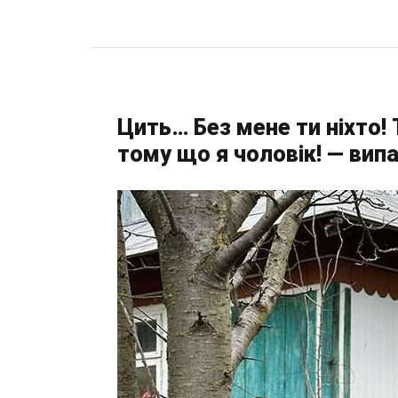
Цить… Без мене ти ніхто!
тому що я чоловік! — вип