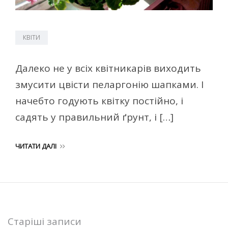
КВІТИ
Далеко не у всіх квітникарів виходить
змусити цвісти пеларгонію шапками. І
начебто годують квітку постійно, і
садять у правильний ґрунт, і […]
ЧИТАТИ ДАЛІ
Навігація
Старіші записи