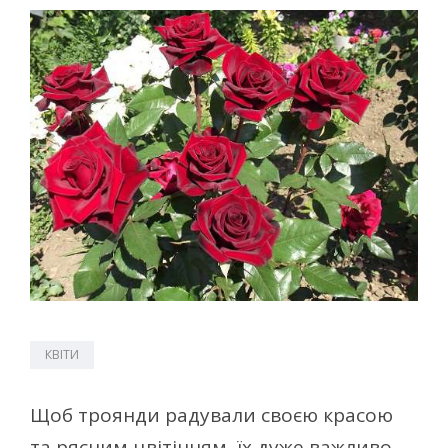
КВІТИ
Щоб троянди радували своєю красою
та рясним цвітінням, їх дуже важливо