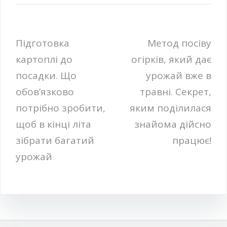
Навігація
Підготовка
Метод посіву
картоплі до
огірків, який дає
записів
посадки. Що
урожай вже в
обов’язково
травні. Секрет,
потрібно зробити,
яким поділилася
щоб в кінці літа
знайома дійсно
зібрати багатий
працює!
урожай