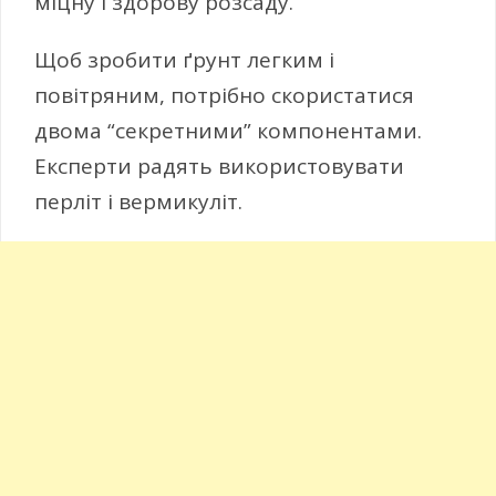
міцну і здорову розсаду.
Щоб зробити ґрунт легким і
повітряним, потрібно скористатися
двома “секретними” компонентами.
Експерти радять використовувати
перліт і вермикуліт.