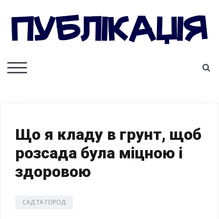
Skip
to
content
ПУБЛІКАЦІЯ
S
TOGGLE MOBILE MENU
Що я кладу в грунт, щоб
розсада була міцною і
здоровою
САД ТА ГОРОД