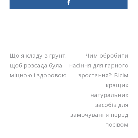
Навігація
Що я кладу в грунт,
Чим обробити
щоб розсада була
насіння для гарного
записів
міцною і здоровою
зростання?: Вісім
кращих
натуральних
засобів для
замочування перед
посівом