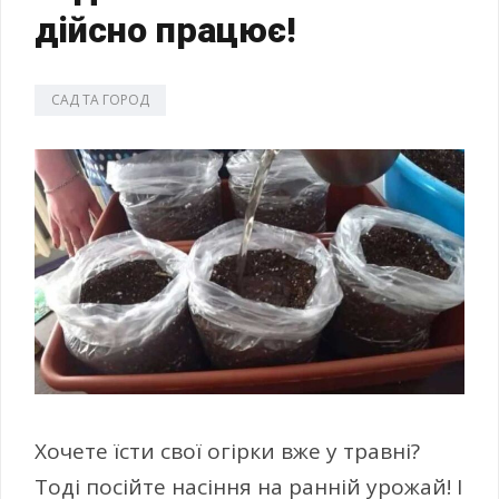
дійсно працює!
САД ТА ГОРОД
Хочете їсти свої огірки вже у травні?
Тоді посійте насіння на ранній урожай! І