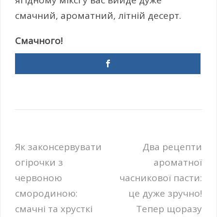
ягідному міксі у вас вийде дуже
смачний, ароматний, літній десерт.
Смачного!
Навігація
Як законсервувати
Два рецепти
огірочки з
ароматної
записів
червоною
часникової пасти:
смородиною:
це дуже зручно!
смачні та хрусткі
Тепер щоразу