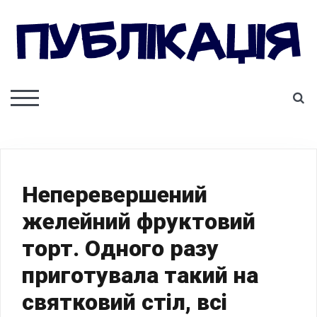
Skip
to
content
ПУБЛІКАЦІЯ
S
TOGGLE MOBILE MENU
Неперевершений
желейний фруктовий
торт. Одного разу
приготувала такий на
святковий стіл, всі