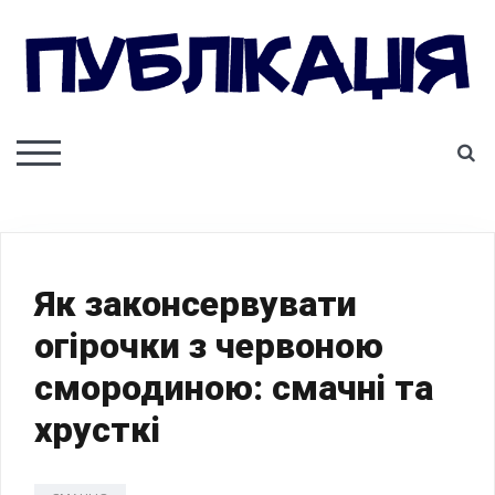
Skip
to
content
ПУБЛІКАЦІЯ
S
TOGGLE MOBILE MENU
Як законсервувати
огірочки з червоною
смородиною: смачні та
хрусткі