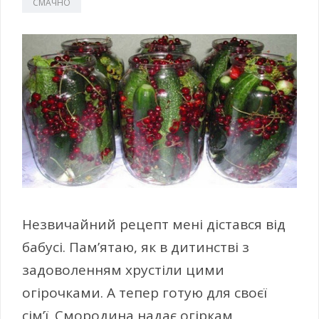
СМАЧНО
Незвичайний рецепт мені дістався від
бабусі. Пам’ятаю, як в дитинстві з
задоволенням хрустіли цими
огірочками. А тепер готую для своєї
сім’ї. Смородина надає огіркам