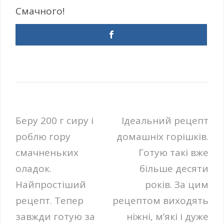
Смачного!
Навігація
Беру 200 г сиру і
Ідеальний рецепт
роблю гору
домашніх горішків.
записів
смачненьких
Готую такі вже
оладок.
більше десяти
Найпростіший
років. За цим
рецепт. Тепер
рецептом виходять
завжди готую за
ніжні, м’які і дуже