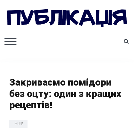
Skip
to
content
ПУБЛІКАЦІЯ
S
TOGGLE MOBILE MENU
Закриваємо помідори
без оцту: один з кращих
рецептів!
ІНШЕ