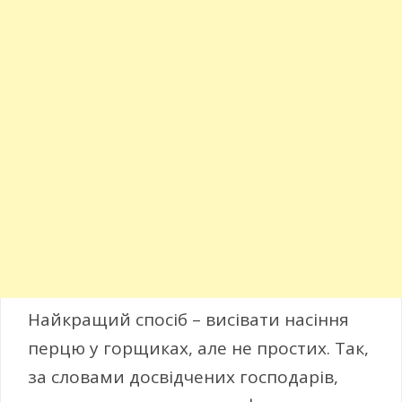
Найкращий спосіб – висівати насіння
перцю у горщиках, але не простих. Так,
за словами досвідчених господарів,