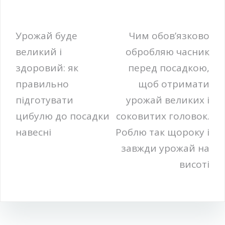
Навігація
Урожай буде
Чим обов’язково
великий і
обробляю часник
записів
здоровий: як
перед посадкою,
правильно
щоб отримати
підготувати
урожай великих і
цибулю до посадки
соковитих головок.
навесні
Роблю так щороку і
завжди урожай на
висоті