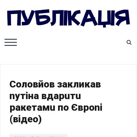
Skip
to
content
ПУБЛІКАЦІЯ
S
TOGGLE MOBILE MENU
Соловйов закликав
nутіна вдаpuтu
paкeтaмu по Євроni
(відео)