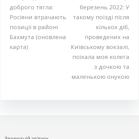
доброго тягла:
березень 2022: У
записів
Росіяни втрачають
такому поїзді після
позиції в районі
кількох діб,
Бахмута (оновлена
проведених на
карта)
Київському вокзалі,
поїхала моя колега
з дочкою та
маленькою онукою
Зворотній зв’язок