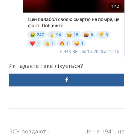
Як гадаєте таке лікується?
Навігація
ЗСУ роздають
Це не 1941, це