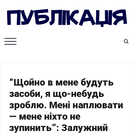
Skip
to
content
ПУБЛІКАЦІЯ
S
TOGGLE MOBILE MENU
“Щойно в мене будуть
засоби, я що-небудь
зроблю. Мені наплювати
— мене ніхто не
зупинить”: Залужний