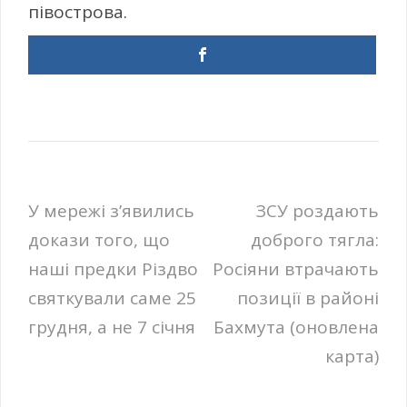
півострова.
Навігація
У мережі з’явились
ЗСУ роздають
докази того, що
доброго тягла:
записів
наші предки Різдво
Росіяни втрачають
святкували саме 25
позиції в районі
грудня, а не 7 січня
Бахмута (оновлена
карта)