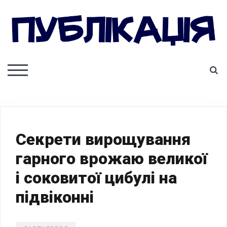
Skip
to
content
ПУБЛІКАЦІЯ
S
TOGGLE MOBILE MENU
Секрети вирощування
гарного врожаю великої
і соковитої цибулі на
підвіконні