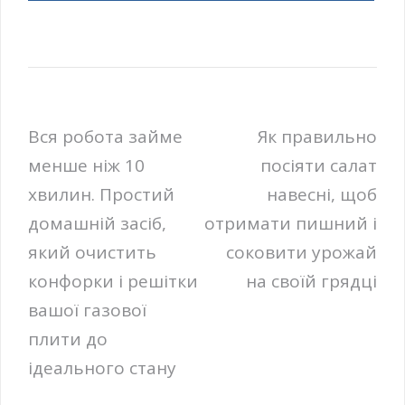
Навігація
Вся робота займе
Як правильно
менше ніж 10
посіяти салат
записів
хвилин. Простий
навесні, щоб
домашній засіб,
отримати пишний і
який очистить
соковити урожай
конфорки і решітки
на своїй грядці
вашої газової
плити до
ідеального стану