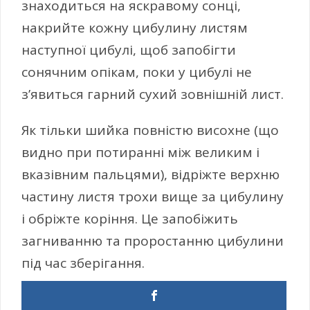
знаходиться на яскравому сонці,
накрийте кожну цибулину листям
наступної цибулі, щоб запобігти
сонячним опікам, поки у цибулі не
з’явиться гарний сухий зовнішній лист.
Як тільки шийка повністю висохне (що
видно при потиранні між великим і
вказівним пальцями), відріжте верхню
частину листя трохи вище за цибулину
і обріжте коріння. Це запобіжить
загниванню та проростанню цибулини
під час зберігання.