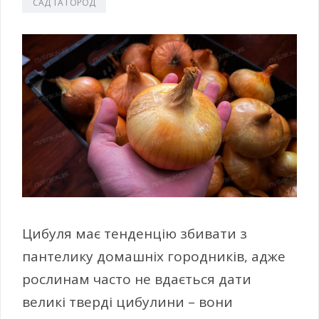
САД ТА ГОРОД
Цибуля має тенденцію збивати з
пантелику домашніх городників, адже
рослинам часто не вдається дати
великі тверді цибулини – вони