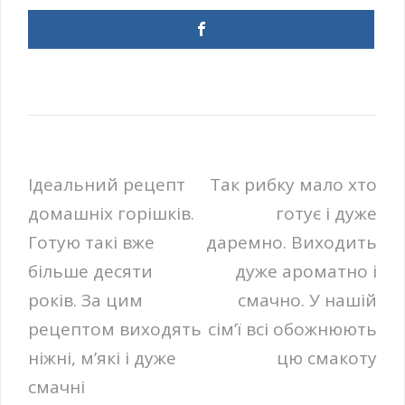
Навігація
Ідеальний рецепт
Так рибку мало хто
домашніх горішків.
готує і дуже
записів
Готую такі вже
даремно. Виходить
більше десяти
дуже ароматно і
років. За цим
смачно. У нашій
рецептом виходять
сім’ї всі обожнюють
ніжні, м’які і дуже
цю смакоту
смачні