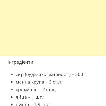
Інгредієнти:
сир (будь-якої жирності) – 500 г;
манна крупа – 3 ст.л.;
крохмаль – 2 ст.л.;
яйце – 1 шт.;
цукор – 1,5 ст.л.;