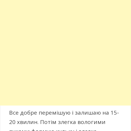
Все добре перемішую і залишаю на 15-
20 хвилин. Потім злегка вологими