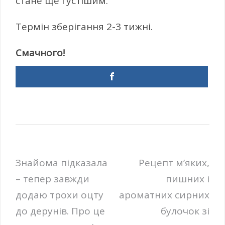
стане ще густішим.
Термін зберігання 2-3 тижні.
Смачного!
Навігація
Знайома підказала
Рецепт м’яких,
– тепер завжди
пишних і
записів
додаю трохи оцту
ароматних cирних
до дерунів. Про це
булочок зі