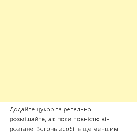
Додайте цукор та ретельно
розмішайте, аж поки повністю він
розтане. Вогонь зробіть ще меншим.