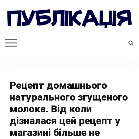
Skip
to
content
ПУБЛІКАЦІЯ
S
TOGGLE MOBILE MENU
Рецепт домашнього
натурального згущеного
молока. Від коли
дізналася цей рецепт у
магазині більше не