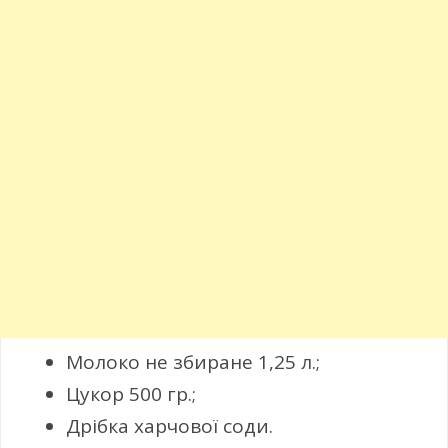
Молоко не збиране 1,25 л.;
Цукор 500 гр.;
Дрібка харчової соди.