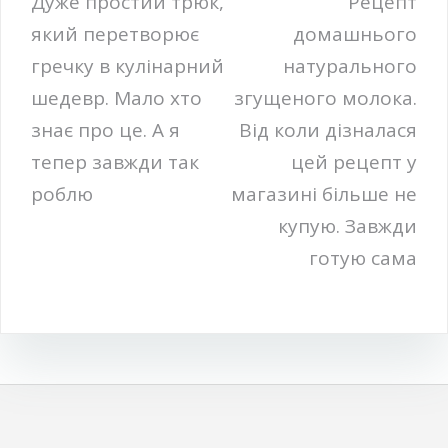
Навігація
Дуже простий трюк,
Рецепт
який перетворює
домашнього
записів
гречку в кулінарний
натурального
шедевр. Мало хто
згущеного молока.
знає про це. А я
Від коли дізналася
тепер завжди так
цей рецепт у
роблю
магазині більше не
купую. Завжди
готую сама