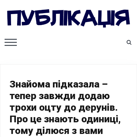
Skip
to
content
ПУБЛІКАЦІЯ
S
TOGGLE MOBILE MENU
Знайома підказала –
тепер завжди додаю
трохи оцту до дерунів.
Про це знають одиниці,
тому ділюся з вами