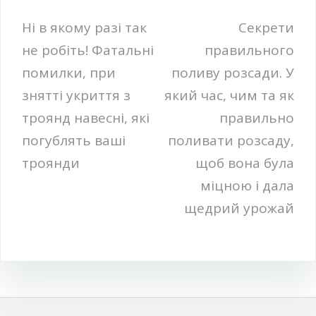
Навігація
Ні в якому разі так
Секрети
не робіть! Фатальні
правильного
записів
помилки, при
поливу розсади. У
знятті укриття з
який час, чим та як
троянд навесні, які
правильно
погублять ваші
поливати розсаду,
троянди
щоб вона була
міцною і дала
щедрий урожай