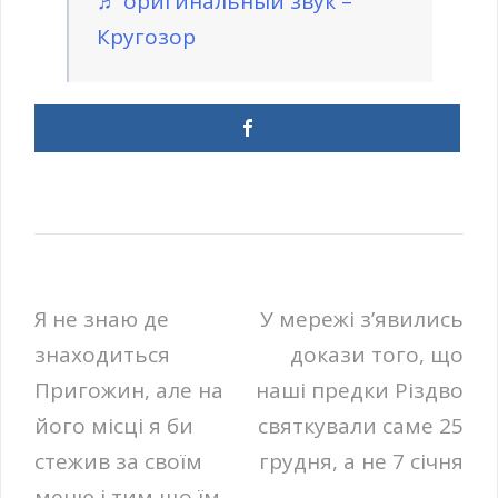
♬ оригинальный звук –
Кругозор
Навігація
Я не знаю де
У мережі з’явились
знаходиться
докази того, що
записів
Пригожин, але на
наші предки Різдво
його місці я би
святкували саме 25
стежив за своїм
грудня, а не 7 січня
меню і тим що їм,