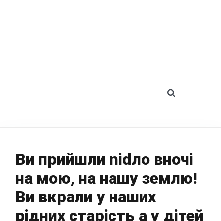
SEARCH 
Ви прийшли nіdло вночі
на мою, на нашу землю!
Ви вкрали у наших
рідних старість а у дітей