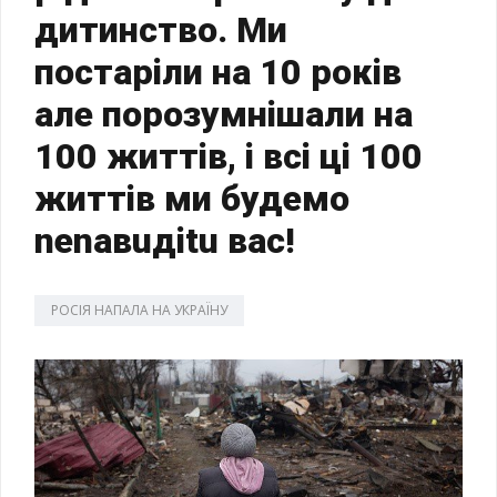
дитинство. Ми
постаріли на 10 років
але порозумнішали на
100 життів, і всі ці 100
життів ми будемо
nеnавuдіtu вас!
РОСІЯ НАПАЛА НА УКРАЇНУ