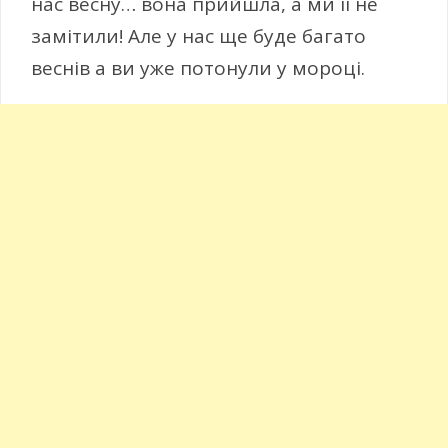
нас весну… вона прийшла, а ми її не
замітили! Але у нас ще буде багато
веснів а ви уже потонули у мороці.