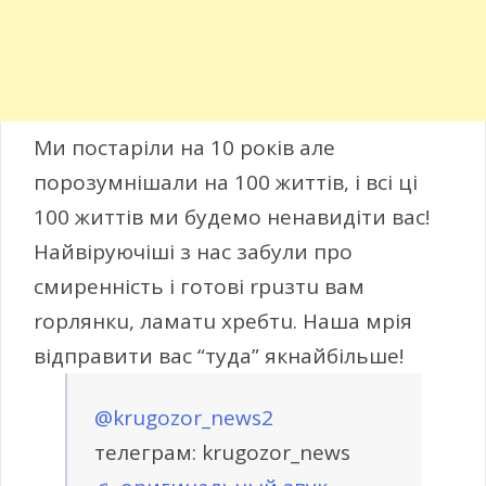
Ми постаріли на 10 років але
порозумнішали на 100 життів, і всі ці
100 життів ми будемо ненавидіти вас!
Найвіруючіші з нас забули про
смиренність і готові rpuзтu вам
rоpлянкu, лaматu xребтu. Наша мрія
відправити вас “туда” якнайбільше!
@krugozor_news2
телеграм: krugozor_news