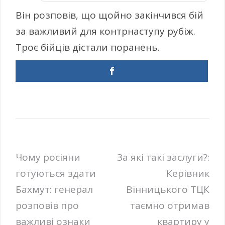
Він розповів, що щойно закінчився бій
за важливий для контрнаступу рубіж.
Троє бійців дістали поранень.
Навігація
Чому росіяни
За які такі заслуги?:
готуються здати
Керівник
записів
Бахмут: генерал
Вінницького ТЦК
розповів про
таємно отримав
важливі ознаки
квартиру у