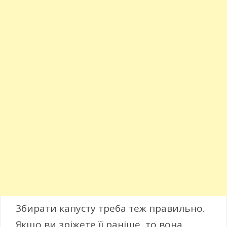
Збирати капусту треба теж правильно.
Якщо ви зріжете її раніше, то вона