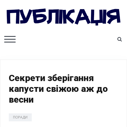
Skip
to
content
ПУБЛІКАЦІЯ
S
TOGGLE MOBILE MENU
Секрети зберігання
капусти свіжою аж до
весни
ПОРАДИ