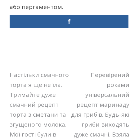
або пергаментом.
Навігація
Настільки смачного
Перевірений
торта я ще не їла.
роками
записів
Тримайте дуже
універсальний
смачний рецепт
рецепт маринаду
торта з сметани та
для грибів. Будь-які
згущеного молока.
гриби виходять
Мої гості були в
дуже смачні. Взяла