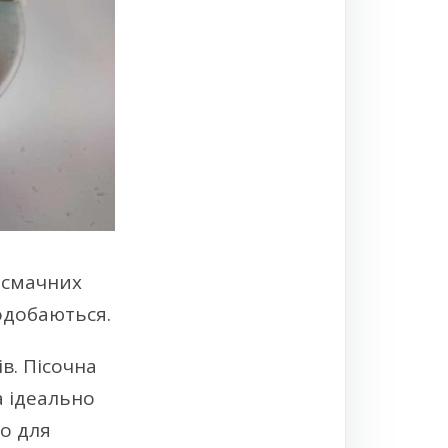
 смачних
подобаються.
в. Пісочна
а ідеально
то для