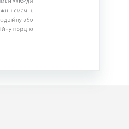
ники завжди
ні і смачні.
подвійну або
ійну порцію