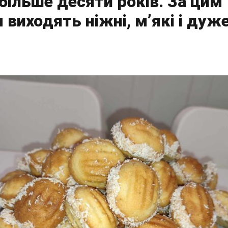
 більше десяти років. За цим
виходять ніжні, м’які і дуж