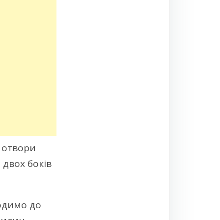
а отвори
 двох боків
одимо до