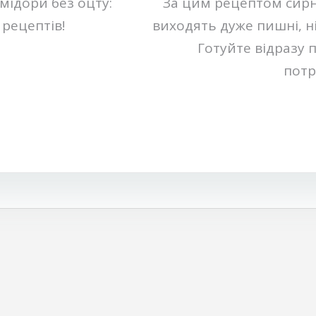
мідори без оцту:
За цим рецептом сир
рецептів!
виходять дуже пишні, ніж
Готуйте відразу 
потр