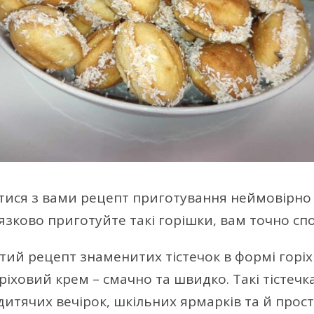
тися з вами рецепт приготування неймовірно
’язково приготуйте такі горішки, вам точно с
тий рецепт знаменитих тістечок в формі горіхі
ріховий крем – смачно та швидко. Такі тістечк
дитячих вечірок, шкільних ярмарків та й прос