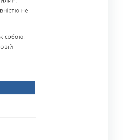
вилин.
вністю не
ж собою.
совій