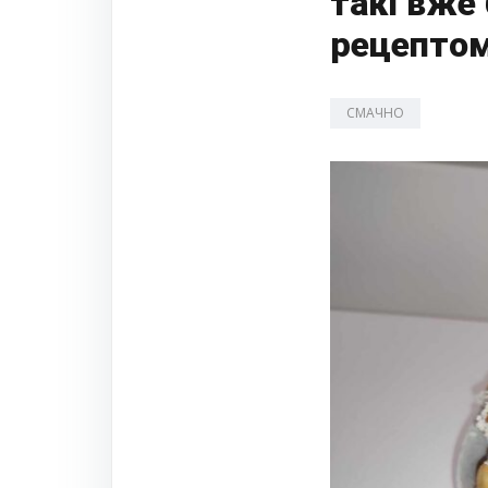
такі вже
рецептом 
СМАЧНО