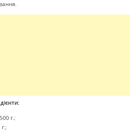
вання.
дієнти:
00 г.;
г.;