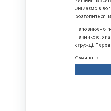
кипіння. Виси
Знімаємо з вог
розтопиться. 
Наповнюємо по
Начинкою, яка
стружці. Пере
Смачного!