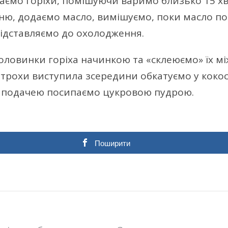
паємо горіхи, помішуючи варимо близько 15 х
ню, додаємо масло, вимішуємо, поки масло по
Відставляємо до охолодження.
ловинки горіха начинкою та «склеюємо» їх мі
 трохи виступила зсередини обкатуємо у коко
д подачею посипаємо цукровою пудрою.
Поширити