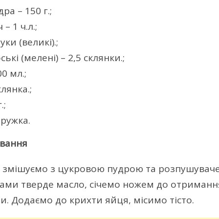
ра – 150 г.;
– 1 ч.л.;
ки (великі).;
ькі (мелені) – 2,5 склянки.;
0 мл.;
клянка.;
.;
тружка.
ування
змішуємо з цукровою пудрою та розпушувач
ками тверде масло, січемо ножем до отримання
и. Додаємо до крихти яйця, місимо тісто.