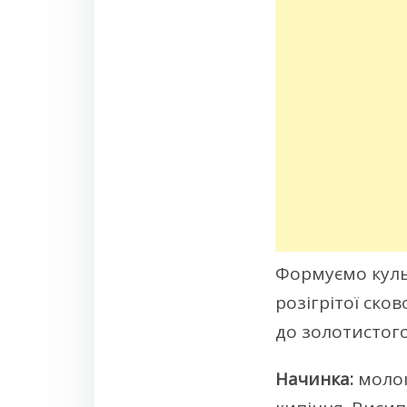
Формуємо кульк
розігрітої ско
до золотистого
Начинка:
молок