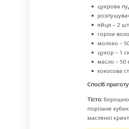
цукрова пуд
розпушувач 
яйця – 2 шту
горіхи волос
молоко – 50
цукор – 1 с
масло – 50 г
кокосова с
Спосіб пригот
Тісто:
борошно 
порізане куби
масляної крихт