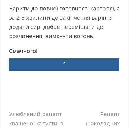
Варити до повної готовності картоплі, а
за 2-3 хвилини до закінчення варіння
додати сир, добре перемішати до
розчинення, вимкнути вогонь.
Смачного!
Навігація
Улюблений рецепт
Рецепт
квашеної капусти із
шоколадних
записів