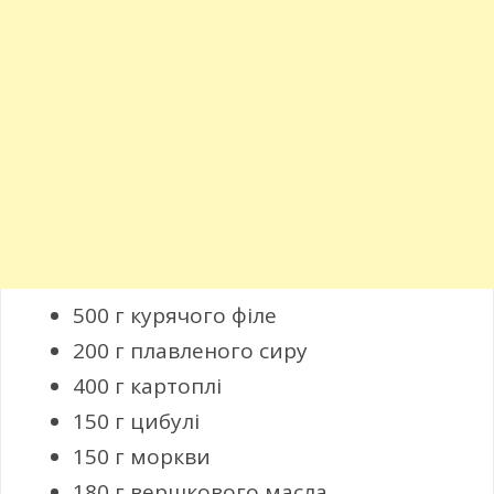
500 г курячого філе
200 г плавленого сиру
400 г картоплі
150 г цибулі
150 г моркви
180 г вершкового масла