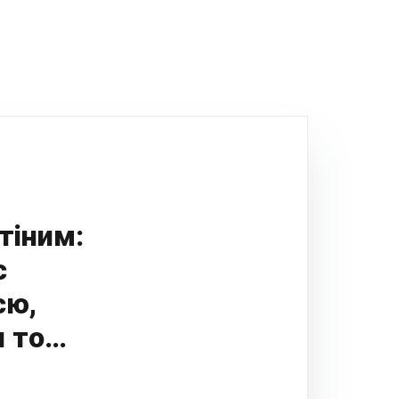
тіним:
с
єю,
и то…