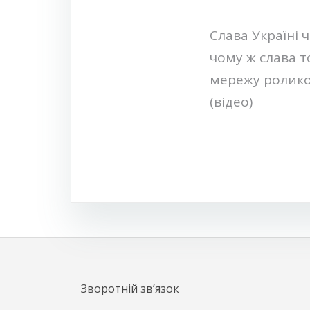
Навігація
Слава Україні ч
чому ж слава т
записів
мережу ролико
(відео)
Зворотній зв’язок