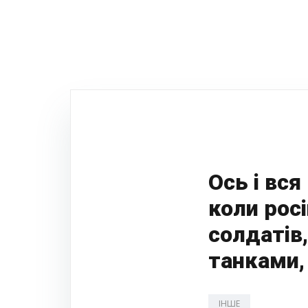
Ось і вся
коли росі
солдатів,
танками,
ІНШЕ