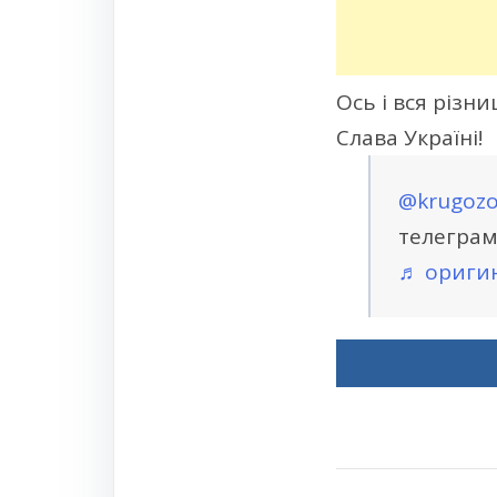
Ось і вся різн
Слава Україні!
@krugozo
телеграм
♬ оригин