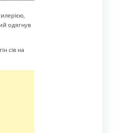
тилерією,
кий одягнув
ін сів на