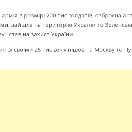
 армія в розмірі 200 тис солдатів, озброєна ар
ами, зайшла на територію України то Зеленсь
у і став на захист України.
 зі своїми 25 тис zеkiv пішов на Москву то Пут