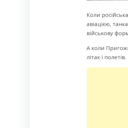
Коли російська
авіацією, танк
військову форм
А коли Пригожин
літак і полетів.