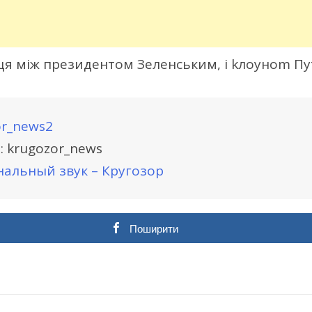
иця між президентом Зеленським, і kлоуноm Пу
r_news2
: krugozor_news
альный звук – Кругозор
Поширити