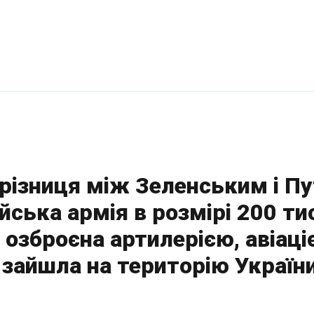
 різниця між Зеленським і Пу
йська армія в розмірі 200 ти
 озброєна артилерією, авіаці
 зайшла на територію Україн