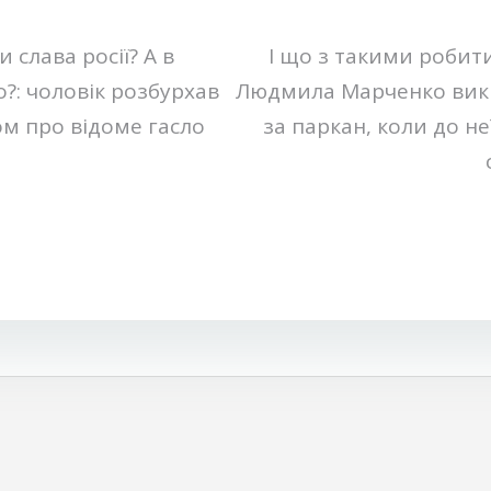
и слава росії? А в
І що з такими робит
о?: чоловік розбурхав
Людмила Марченко вик
м про відоме гасло
за паркан, коли до не