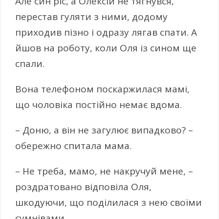
Але син ріс, а Олексій не тягнувся,
перестав гуляти з ними, додому
приходив пізно і одразу лягав спати. А
йшов на роботу, коли Оля із сином ще
спали.
Вона телефоном поскаржилася мамі,
що чоловіка постійно немає вдома.
– Доню, а він не загулює випадково? –
обережно спитала мама.
– Не треба, мамо, не накручуй мене, –
роздратовано відповіла Оля,
шкодуючи, що поділилася з нею своїми
сумнівами.