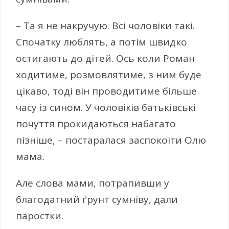
– Та я не накручую. Всі чоловіки такі.
Спочатку люблять, а потім швидко
остигають до дітей. Ось коли Роман
ходитиме, розмовлятиме, з ним буде
цікаво, тоді він проводитиме більше
часу із сином. У чоловіків батьківські
почуття прокидаються набагато
пізніше, – постаралася заспокоїти Олю
мама.
Але слова мами, потрапивши у
благодатний ґрунт сумніву, дали
паростки.