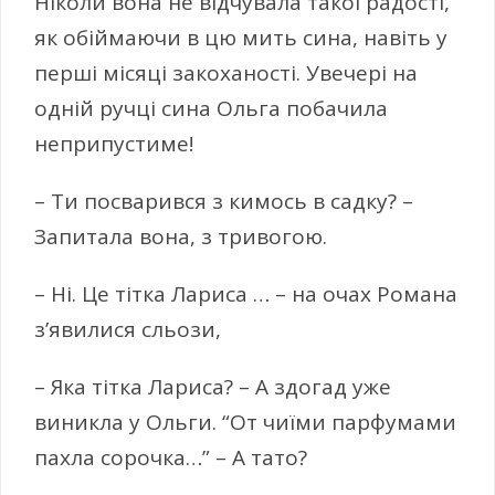
Ніколи вона не відчувала такої радості,
як обіймаючи в цю мить сина, навіть у
перші місяці закоханості. Увечері на
одній ручці сина Ольга побачила
неприпустиме!
– Ти посварився з кимось в садку? –
Запитала вона, з тривогою.
– Ні. Це тітка Лариса … – на очах Романа
з’явилися сльози,
– Яка тітка Лариса? – А здогад уже
виникла у Ольги. “От чиїми парфумами
пахла сорочка…” – А тато?