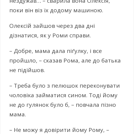
нездужав… – сварила вона Олексія,
поки він віз їх додому машиною.
Олексій зайшов через два дні
дізнатися, як у Роми справи.
– Добре, мама дала піґулку, і все
пройшло, – сказав Рома, але до батька
не підійшов.
– Треба було з пелюшок переконувати
чоловіка займатися сином. Тоді йому
не до гулянок було б, – повчала пізно
мама.
– Не можу я довірити йому Рому, –