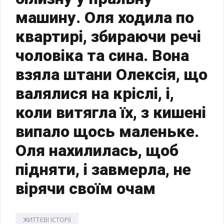
машину. Оля ходила по
квартирі, збираючи речі
чоловіка та сина. Вона
взяла штани Олексія, що
валялися на кріслі, і,
коли витягла їх, з кишені
випало щось маленьке.
Оля нахилилась, щоб
підняти, і завмерла, не
вірячи своїм очам
ЖИТТЄВІ ІСТОРІЇ