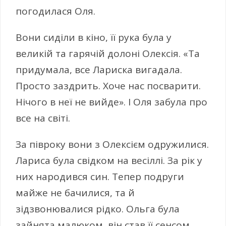
погодилася Оля.
Вони сиділи в кіно, її рука була у
великій та гарячій долоні Олексія. «Та
придумала, все Лариска вигадала.
Просто заздрить. Хоче нас посварити.
Нічого в неї не вийде». І Оля забула про
все на світі.
За півроку вони з Олексієм одружилися.
Лариса була свідком на весіллі. За рік у
них народився син. Тепер подруги
майже не бачилися, та й
зідзвонювалися рідко. Ольга була
зайнята малюком, він став її сенсом