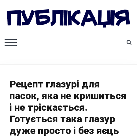
Skip
to
content
ПУБЛІКАЦІЯ
S
TOGGLE MOBILE MENU
Рецепт глазурі для
пасок, яка не кришиться
і не тріскається.
Готується така глазур
дуже просто і без яєць